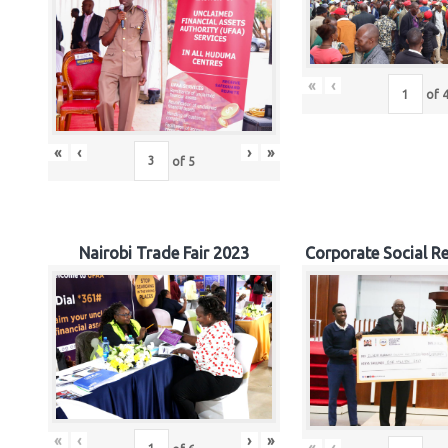
«
‹
of
«
‹
›
»
of
5
Nairobi Trade Fair 2023
Corporate Social Re
«
‹
›
»
«
‹