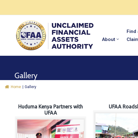
Find
About
Clai
Gallery
Home
|
Gallery
Huduma Kenya Partners with
UFAA Roads
UFAA