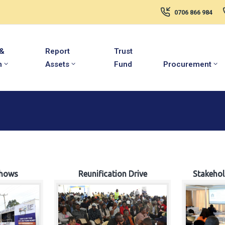
0706 866 984
 &
Report
Trust
m
Assets
Fund
Procurement
hows
Reunification Drive
Stakeho