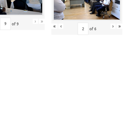
›
»
of
9
«
‹
›
»
of
6