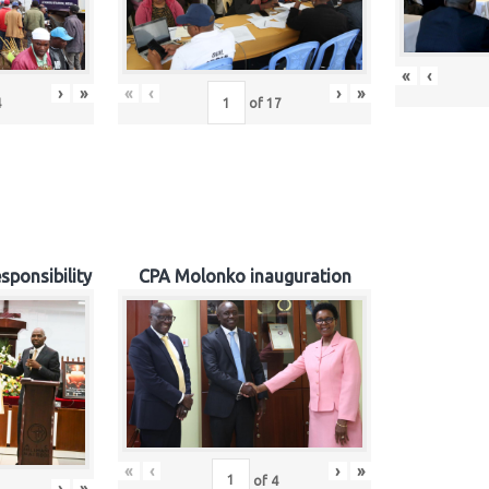
«
‹
›
»
«
‹
›
»
4
of
17
sponsibility
CPA Molonko inauguration
«
‹
›
»
of
4
›
»