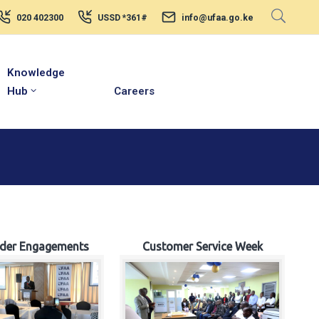
020 402300
USSD *361#
info@ufaa.go.ke
Knowledge
Hub
Careers
lder Engagements
Customer Service Week