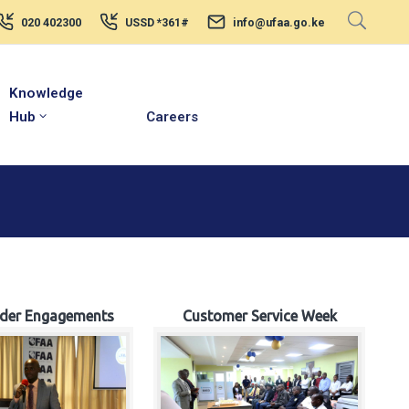
020 402300
USSD *361#
info@ufaa.go.ke
Knowledge
Hub
Careers
lder Engagements
Customer Service Week