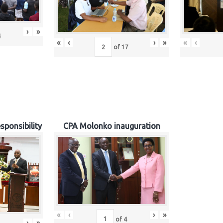
›
»
4
«
‹
›
»
«
‹
of
17
sponsibility
CPA Molonko inauguration
«
‹
›
»
of
4
›
»