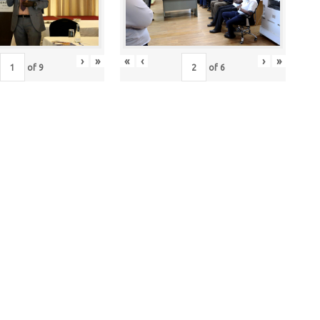
›
»
«
‹
›
»
of
9
of
6