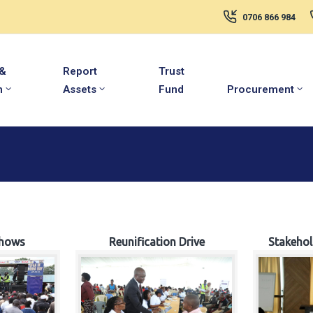
0706 866 984
 &
Report
Trust
m
Assets
Fund
Procurement
hows
Reunification Drive
Stakeho