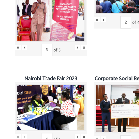
«
‹
of
«
‹
›
»
of
5
Nairobi Trade Fair 2023
Corporate Social Re
«
‹
›
»
«
‹