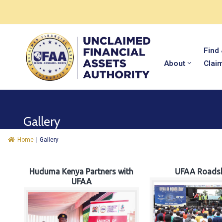
Find
About
Clai
Gallery
Home
|
Gallery
Huduma Kenya Partners with
UFAA Roads
UFAA