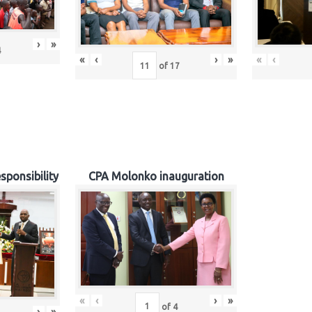
›
»
4
«
‹
›
»
«
‹
of
17
sponsibility
CPA Molonko inauguration
«
‹
›
»
of
4
›
»