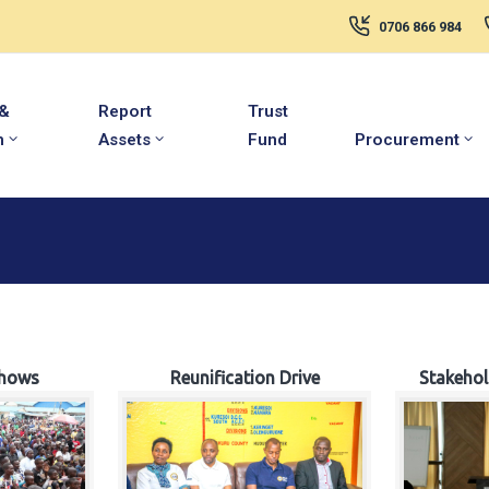
0706 866 984
 &
Report
Trust
m
Assets
Fund
Procurement
hows
Reunification Drive
Stakeho