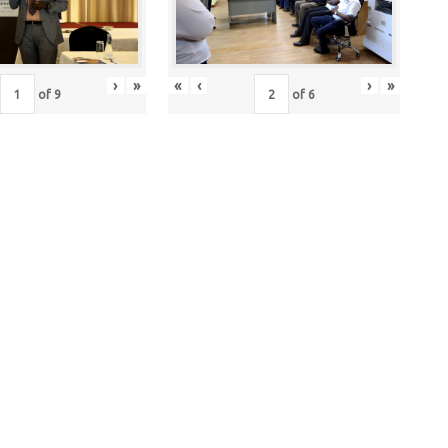
›
»
«
‹
›
»
of
9
of
6