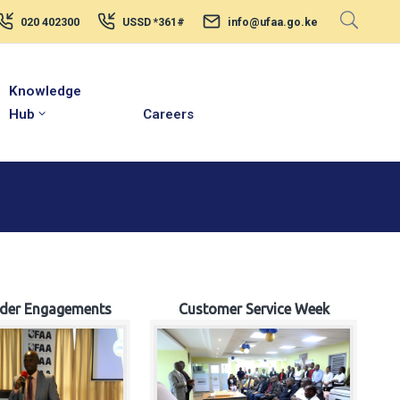
020 402300
USSD *361#
info@ufaa.go.ke
Knowledge
Hub
Careers
lder Engagements
Customer Service Week