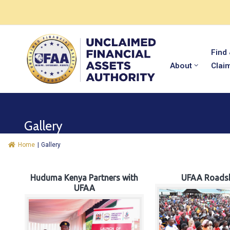
Find
About
Clai
Gallery
Home
|
Gallery
Huduma Kenya Partners with
UFAA Roads
UFAA