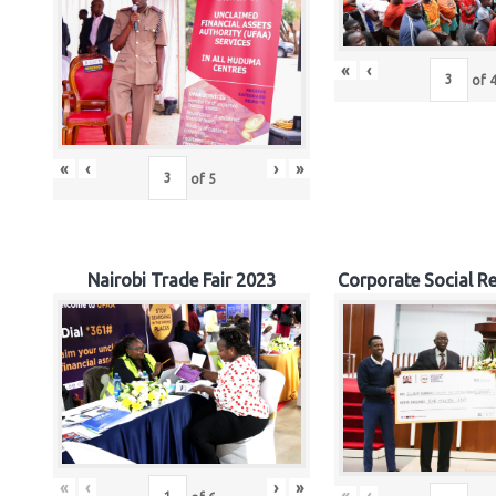
«
‹
of
«
‹
›
»
of
5
Nairobi Trade Fair 2023
Corporate Social Re
«
‹
›
»
«
‹