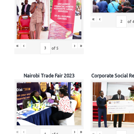
«
‹
of
«
‹
›
»
of
5
Nairobi Trade Fair 2023
Corporate Social Re
«
‹
›
»
«
‹