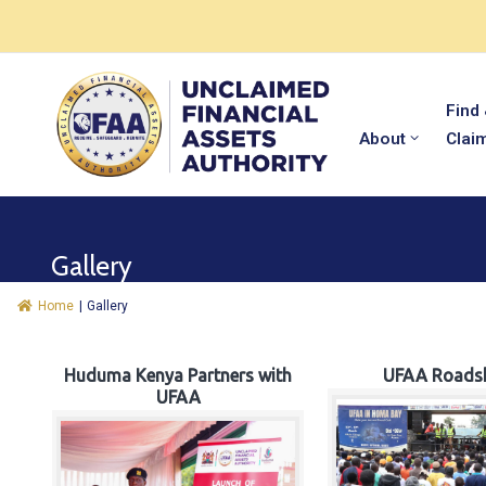
Find
About
Clai
Gallery
Home
|
Gallery
Huduma Kenya Partners with
UFAA Roads
UFAA