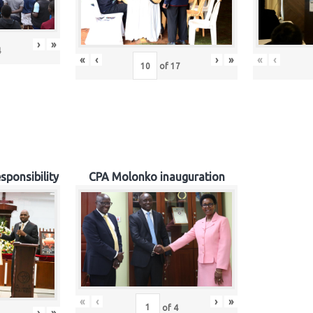
›
»
4
«
‹
›
»
«
‹
of
17
sponsibility
CPA Molonko inauguration
«
‹
›
»
of
4
›
»