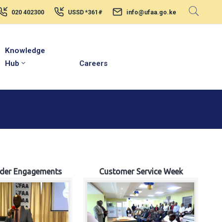
020 402300
USSD *361#
info@ufaa.go.ke
Knowledge
Hub
Careers
lder Engagements
Customer Service Week