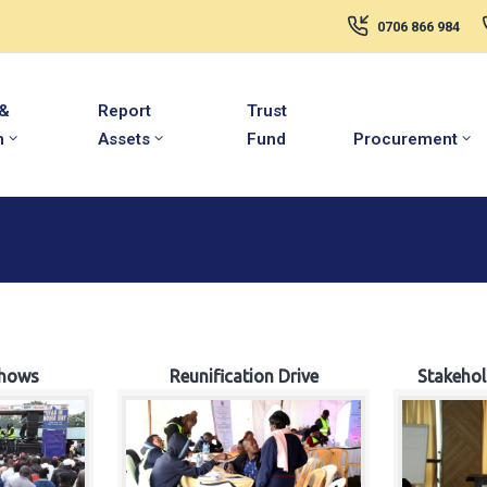
0706 866 984
 &
Report
Trust
m
Assets
Fund
Procurement
hows
Reunification Drive
Stakeho