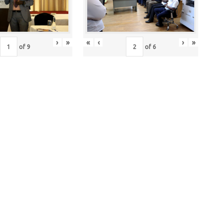
›
»
«
‹
›
»
of
9
of
6